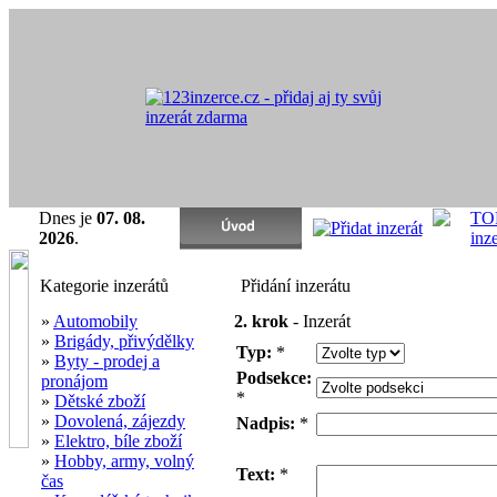
Dnes je
07. 08.
2026
.
Kategorie inzerátů
Přidání inzerátu
»
Automobily
2. krok
- Inzerát
»
Brigády, přivýdělky
Typ:
*
»
Byty - prodej a
Podsekce:
pronájom
*
»
Dětské zboží
»
Dovolená, zájezdy
Nadpis:
*
»
Elektro, bíle zboží
»
Hobby, army, volný
Text:
*
čas