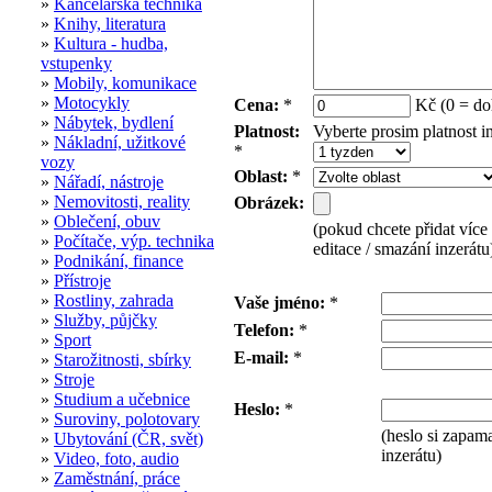
»
Kancelářská technika
»
Knihy, literatura
»
Kultura - hudba,
vstupenky
»
Mobily, komunikace
»
Motocykly
Cena:
*
Kč (0 = do
»
Nábytek, bydlení
Platnost:
Vyberte prosim platnost i
»
Nákladní, užitkové
*
vozy
Oblast:
*
»
Nářadí, nástroje
»
Nemovitosti, reality
Obrázek:
»
Oblečení, obuv
(pokud chcete přidat více
»
Počítače, výp. technika
editace / smazání inzerátu
»
Podnikání, finance
»
Přístroje
»
Rostliny, zahrada
Vaše jméno:
*
»
Služby, půjčky
Telefon:
*
»
Sport
E-mail:
*
»
Starožitnosti, sbírky
»
Stroje
»
Studium a učebnice
Heslo:
*
»
Suroviny, polotovary
(heslo si zapama
»
Ubytování (ČR, svět)
inzerátu)
»
Video, foto, audio
»
Zaměstnání, práce