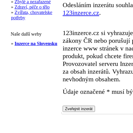
»
Zbylé a nezařazené
Odesláním inzerátu souhla
»
Zdraví, péče o tělo
123inzerce.cz
.
»
Zvířata, chovatelske
potřeby
123inzerce.cz si vyhrazuje
Naše další weby
zákony ČR nebo porušují p
»
Inzerce na Slovensku
inzerce www stránek v nadp
produkt, pokud chcete fir
Provozovatel serveru Inze
za obsah inzerátů. Vyhrazu
nevhodným obsahem.
Údaje označené * musí bý